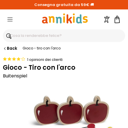
Consegna gratuita da 59€
🚚
Account
Carre
Back
Gioco - tiro con l'arco
1 opinioni dei clienti
Gioco - Tiro con l'arco
Buitenspiel