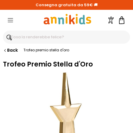
Consegna gratuita da 59€
🚚
Account
Carre
Back
Trofeo premio stella d'oro
Trofeo Premio Stella d'Oro