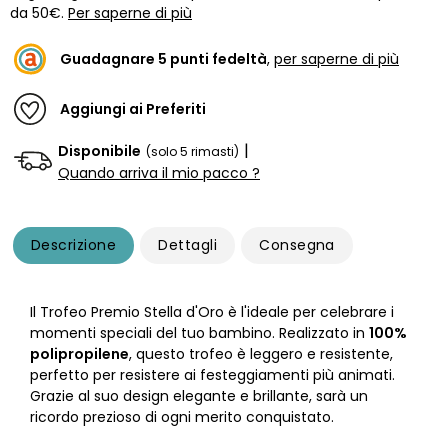
da 50€.
Per saperne di più
Guadagnare
5
punti fedeltà
,
per saperne di più
Aggiungi ai Preferiti
|
Disponibile
(solo 5 rimasti)
Quando arriva il mio pacco ?
Descrizione
Dettagli
Consegna
Il Trofeo Premio Stella d'Oro è l'ideale per celebrare i
momenti speciali del tuo bambino. Realizzato in
100%
polipropilene
, questo trofeo è leggero e resistente,
perfetto per resistere ai festeggiamenti più animati.
Grazie al suo design elegante e brillante, sarà un
ricordo prezioso di ogni merito conquistato.