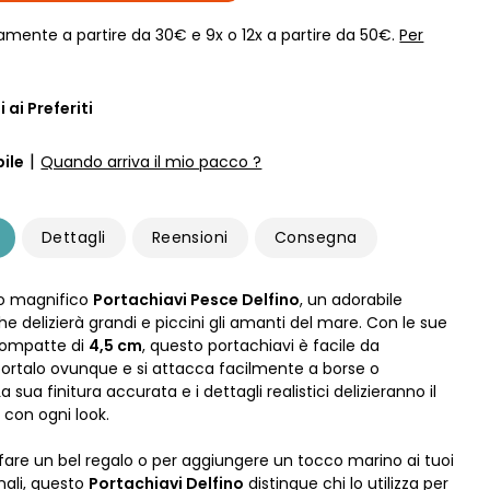
amente a partire da 30€ e 9x o 12x a partire da 50€.
Per
 ai Preferiti
|
ile
Quando arriva il mio pacco ?
Dettagli
Reensioni
Consegna
to magnifico
Portachiavi Pesce Delfino
, un adorabile
e delizierà grandi e piccini gli amanti del mare. Con le sue
compatte di
4,5 cm
, questo portachiavi è facile da
portalo ovunque e si attacca facilmente a borse o
a sua finitura accurata e i dettagli realistici delizieranno il
con ogni look.
 fare un bel regalo o per aggiungere un tocco marino ai tuoi
nali, questo
Portachiavi Delfino
distingue chi lo utilizza per