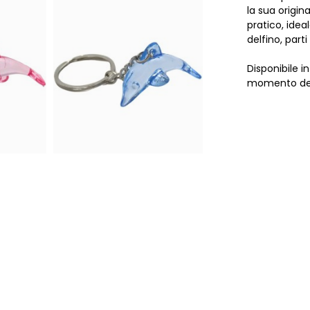
la sua origin
pratico, idea
delfino, part
Disponibile i
momento dell