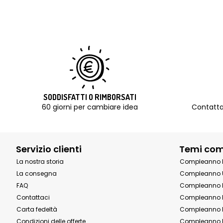
SODDISFATTI O RIMBORSATI
60 giorni per cambiare idea
Contatta
Servizio clienti
Temi co
La nostra storia
Compleanno 
La consegna
Compleanno 
FAQ
Compleanno 
Contattaci
Compleanno 
Carta fedeltà
Compleanno 
Condizioni delle offerte
Compleanno P