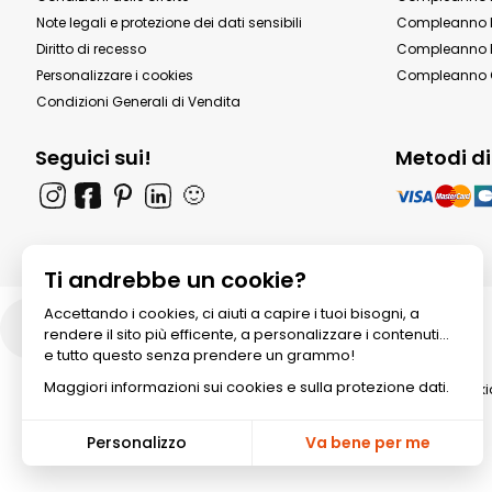
Note legali e protezione dei dati sensibili
Compleanno b
Diritto di recesso
Compleanno P
Personalizzare i cookies
Compleanno 
Condizioni Generali di Vendita
Seguici sui!
Metodi d
🙂
Ti andrebbe un cookie?
Accettando i cookies, ci aiuti a capire i tuoi bisogni, a
Italia
rendere il sito più efficente, a personalizzare i contenuti...
e tutto questo senza prendere un grammo!
Maggiori informazioni sui cookies e sulla protezione dati.
© 2026 All rights reserved. Annik
Personalizzo
Va bene per me