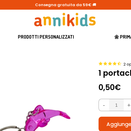
Consegna gratuita da 59€
🚚
PRODOTTI PERSONALIZZATI
🌼 PRI
2 op
1 portac
0,50€
-
+
Aggiunger