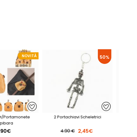
NOVITÀ
50%
avi/portamonete
2 Portachiavi Scheletrici
Portachi
pibara
,90€
2,45€
4.90 €