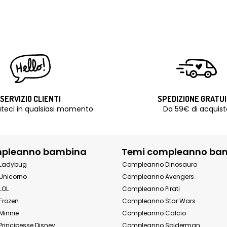
SERVIZIO CLIENTI
SPEDIZIONE GRATU
teci in qualsiasi momento
Da 59€ di acquist
mpleanno bambina
Temi compleanno ba
Ladybug
Compleanno Dinosauro
Unicorno
Compleanno Avengers
LOL
Compleanno Pirati
Frozen
Compleanno Star Wars
Minnie
Compleanno Calcio
rincipesse Disney
Compleanno Spiderman