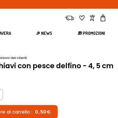
Consegna
Preferiti
Account
Carrell
MAVERA
🎉 NEWS
🎁 PROMOZIONI
inioni dei clienti
hiavi con pesce delfino - 4, 5 cm
e al carrello :
0,50€