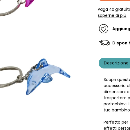
Paga 4x gratuit
saperne di più
Aggiungi
Disponib
Descrizione
Scopri ques
accessorio ch
dimensioni 
trasportare 
portachiavi. L
tuo bambino 
Perfetto per
effetti perso