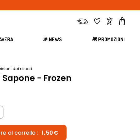
Consegna
Preferiti
Account
Carrell
MAVERA
🎉 NEWS
🎁 PROMOZIONI
inioni dei clienti
di Sapone - Frozen
e al carrello :
1,50€