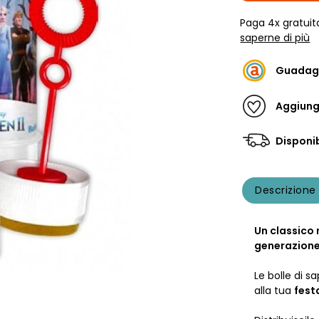
Paga 4x gratuit
saperne di più
Guadag
Aggiungi
Disponib
Descrizione
Un classico 
generazione
Le bolle di 
alla tua
fest