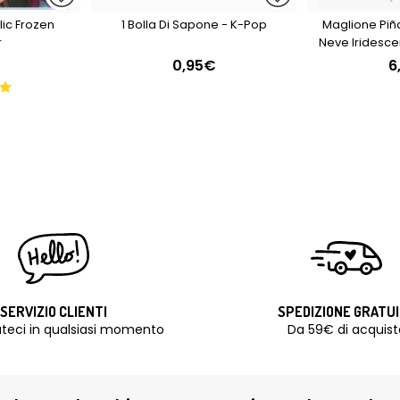
lic Frozen
1 Bolla Di Sapone - K-Pop
Maglione Piñ
r
Neve Iridesce
Ghiaccio
€
0,95€
6
SERVIZIO CLIENTI
SPEDIZIONE GRATU
teci in qualsiasi momento
Da 59€ di acquist