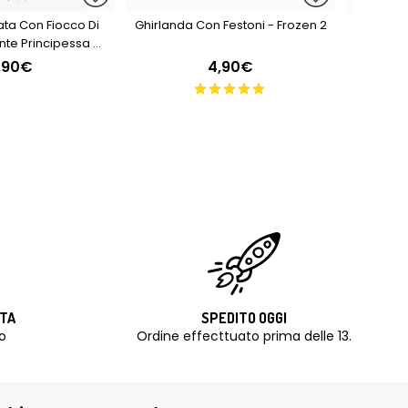
ata Con Fiocco Di
Ghirlanda Con Festoni - Frozen 2
Fotocro
nte Principessa Di
 - 1° Premio
,90€
4,90€
ITA
SPEDITO OGGI
o
Ordine effecttuato prima delle 13.