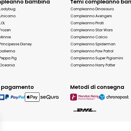
mpleanno bambina
Temi compleanno ba
Ladybug
Compleanno Dinosauro
Unicorno
Compleanno Avengers
LOL
Compleanno Pirati
Frozen
Compleanno Star Wars
Minnie
Compleanno Calcio
rincipesse Disney
Compleanno Spiderman
allerina
Compleanno Paw Patrol
eppa Pig
Compleanno Super Pigiamini
Oceania
Compleanno Harry Potter
i pagamento
Metodi di consegna