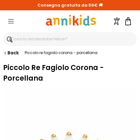
Consegna gratuita da 59€
🚚
Account
Carre
Back
Piccolo re fagiolo corona - porcellana
Piccolo Re Fagiolo Corona -
Porcellana