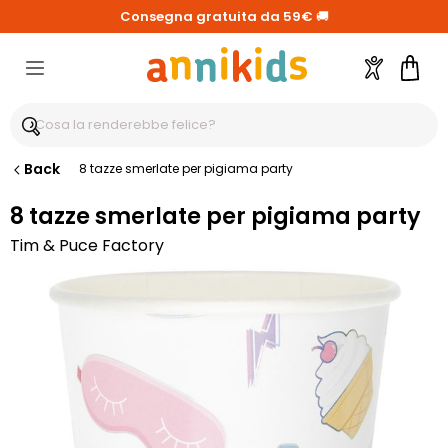
Consegna gratuita da 59€
🚚
Account
Carre
Back
8 tazze smerlate per pigiama party
8 tazze smerlate per pigiama party
Tim & Puce Factory