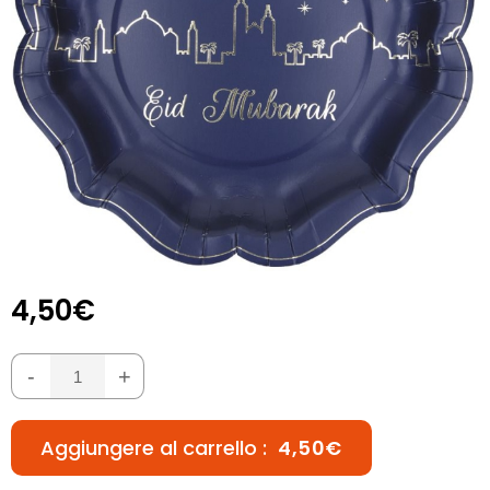
4,50€
-
+
Aggiungere al carrello :
4,50€