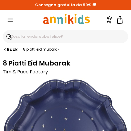
Consegna gratuita da 59€
🚚
Account
Carre
Back
8 piatti eid mubarak
8 Piatti Eid Mubarak
Tim & Puce Factory