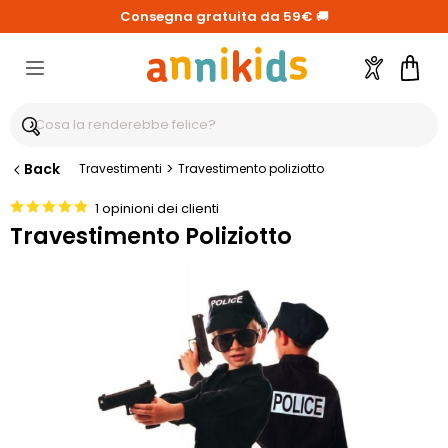
Consegna gratuita da 59€
🚚
Account
Carre
Back
>
Travestimenti
Travestimento poliziotto
1 opinioni dei clienti
Travestimento Poliziotto