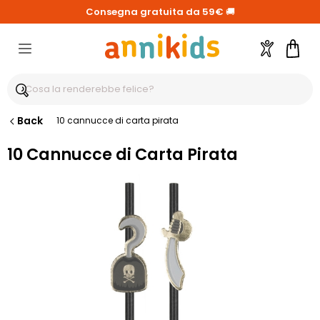
Consegna gratuita da 59€
🚚
Account
Carre
Back
10 cannucce di carta pirata
10 Cannucce di Carta Pirata