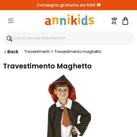
Consegna gratuita da 59€
🚚
Account
Carre
Back
>
Travestimenti
Travestimento maghetto
Travestimento Maghetto