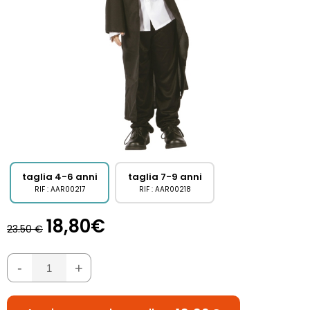
taglia 4-6 anni
taglia 7-9 anni
RIF : AAR00217
RIF : AAR00218
18,80€
23.50 €
-
+