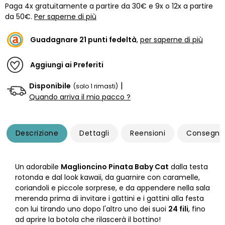
Paga 4x gratuitamente a partire da 30€ e 9x o 12x a partire
da 50€.
Per saperne di più
Guadagnare
21
punti fedeltà
,
per saperne di più
Aggiungi ai Preferiti
|
Disponibile
(solo 1 rimasti)
Quando arriva il mio pacco ?
Descrizione
Dettagli
Reensioni
Consegna
Un adorabile
Maglioncino Pinata Baby Cat
dalla testa
rotonda e dal look kawaii, da guarnire con caramelle,
coriandoli e piccole sorprese, e da appendere nella sala
merenda prima di invitare i gattini e i gattini alla festa
con lui tirando uno dopo l'altro uno dei suoi
24 fili
, fino
ad aprire la botola che rilascerà il bottino!