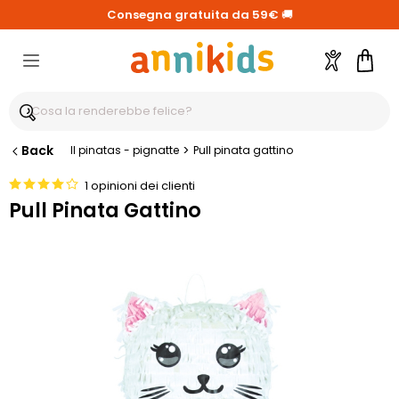
Consegna gratuita da 59€
🚚
Account
Carre
Back
>
Il pinatas - pignatte
Pull pinata gattino
1 opinioni dei clienti
Pull Pinata Gattino