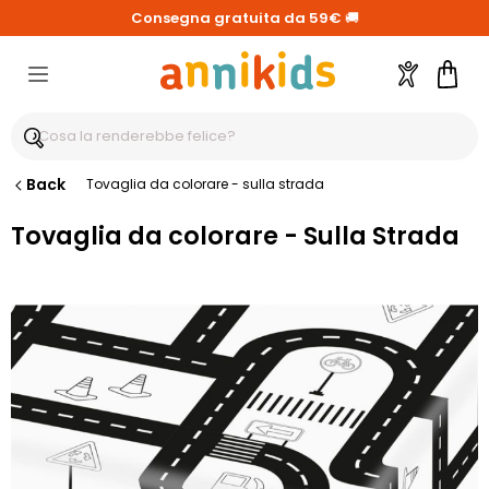
Consegna gratuita da 59€
🚚
Account
Carre
Back
Tovaglia da colorare - sulla strada
Tovaglia da colorare - Sulla Strada