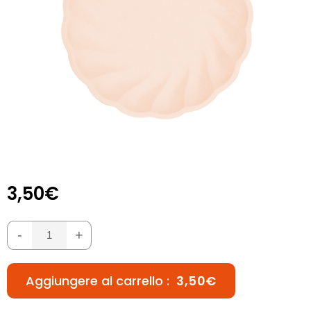
3,50€
-
+
Aggiungere al carrello :
3,50€