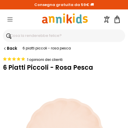
Consegna gratuita da 59€
🚚
Account
Carre
Back
6 piatti piccoli - rosa pesca
1 opinioni dei clienti
6 Piatti Piccoli - Rosa Pesca