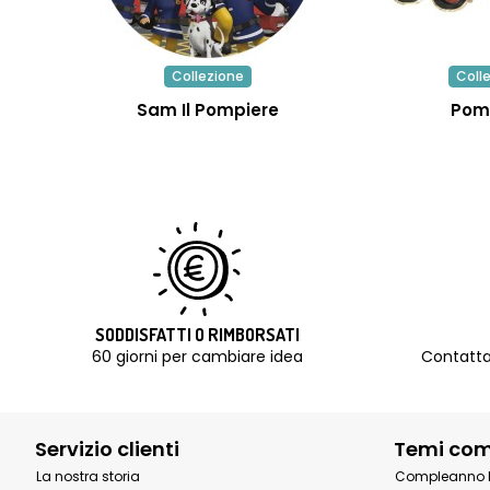
Collezione
Coll
Sam Il Pompiere
Pom
SODDISFATTI O RIMBORSATI
60 giorni per cambiare idea
Contatta
Servizio clienti
Temi co
La nostra storia
Compleanno 