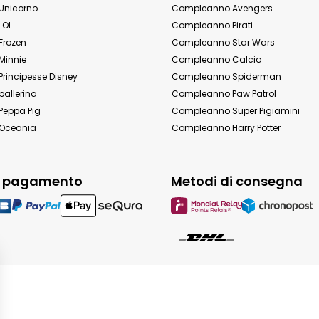
Unicorno
Compleanno Avengers
LOL
Compleanno Pirati
Frozen
Compleanno Star Wars
Minnie
Compleanno Calcio
rincipesse Disney
Compleanno Spiderman
allerina
Compleanno Paw Patrol
eppa Pig
Compleanno Super Pigiamini
Oceania
Compleanno Harry Potter
i pagamento
Metodi di consegna