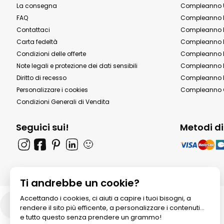
La consegna
Compleanno 
FAQ
Compleanno 
Contattaci
Compleanno 
Carta fedeltà
Compleanno 
Condizioni delle offerte
Compleanno P
Note legali e protezione dei dati sensibili
Compleanno b
Diritto di recesso
Compleanno P
Personalizzare i cookies
Compleanno 
Condizioni Generali di Vendita
Seguici sui!
Metodi d
🙂
Ti andrebbe un cookie?
Accettando i cookies, ci aiuti a capire i tuoi bisogni, a
Italia
rendere il sito più efficente, a personalizzare i contenuti...
e tutto questo senza prendere un grammo!