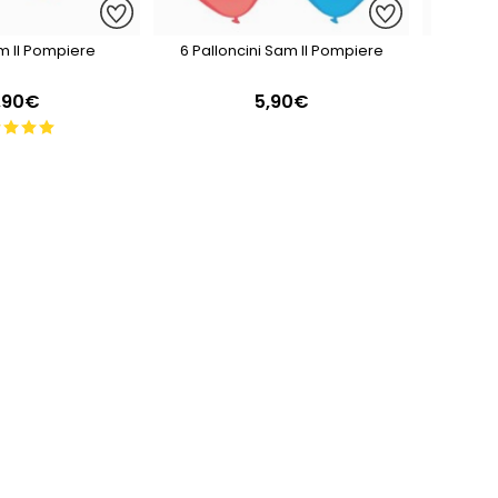
am Il Pompiere
6 Palloncini Sam Il Pompiere
16 Tova
,90€
5,90€