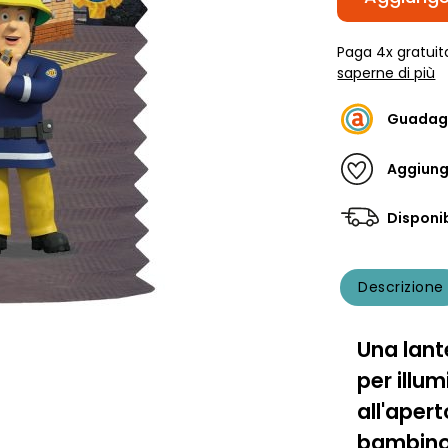
Paga 4x gratuit
saperne di più
Guadag
Aggiungi
Disponib
Descrizione
Una lant
per illu
all'apert
bambino