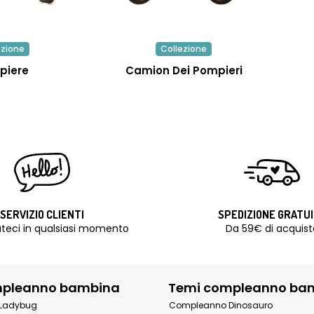
ezione
Collezione
piere
Camion Dei Pompieri
SERVIZIO CLIENTI
SPEDIZIONE GRATU
teci in qualsiasi momento
Da 59€ di acquist
mpleanno bambina
Temi compleanno ba
Ladybug
Compleanno Dinosauro