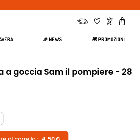
Consegna
Preferiti
Account
Carrell
MAVERA
🎉 NEWS
🎁 PROMOZIONI
a a goccia Sam il pompiere - 28
e al carrello :
4,50€