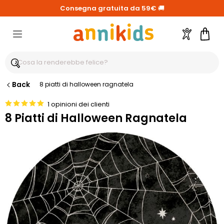
Consegna gratuita da 59€
🚚
Account
Carre
Back
8 piatti di halloween ragnatela
1 opinioni dei clienti
8 Piatti di Halloween Ragnatela