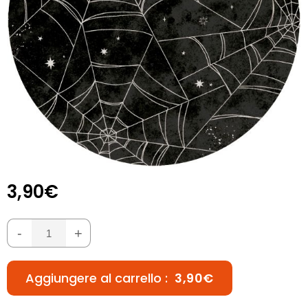
3,90€
-
+
Aggiungere al carrello :
3,90€