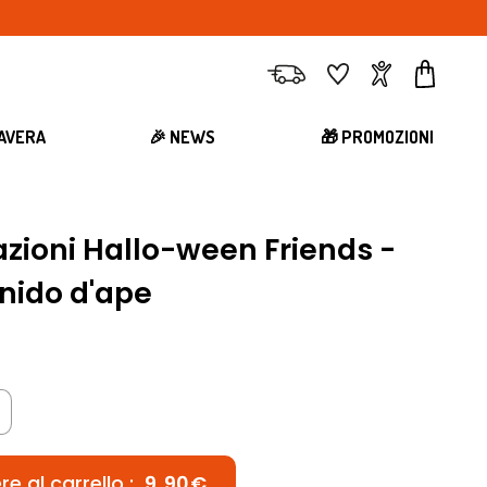
Consegna
Preferiti
Account
Carrell
MAVERA
🎉 NEWS
🎁 PROMOZIONI
azioni Hallo-ween Friends -
 nido d'ape
e al carrello :
9,90€