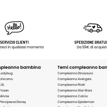
SERVIZIO CLIENTI
SPEDIZIONE GRATU
teci in qualsiasi momento
Da 59€ di acquist
mpleanno bambina
Temi compleanno ba
Ladybug
Compleanno Dinosauro
Unicorno
Compleanno Avengers
LOL
Compleanno Pirati
Frozen
Compleanno Star Wars
Minnie
Compleanno Calcio
rincipesse Disney
Compleanno Spiderman