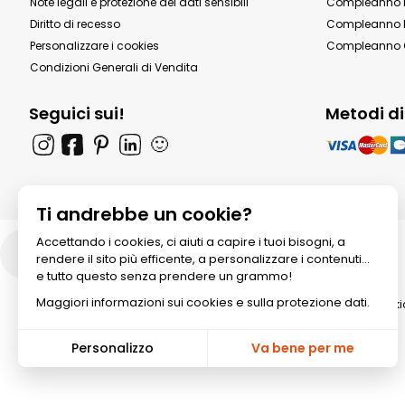
Note legali e protezione dei dati sensibili
Compleanno b
Diritto di recesso
Compleanno P
Personalizzare i cookies
Compleanno 
Condizioni Generali di Vendita
Seguici sui!
Metodi d
🙂
Ti andrebbe un cookie?
Accettando i cookies, ci aiuti a capire i tuoi bisogni, a
Italia
rendere il sito più efficente, a personalizzare i contenuti...
e tutto questo senza prendere un grammo!
Maggiori informazioni sui cookies e sulla protezione dati.
© 2026 All rights reserved. Annik
Personalizzo
Va bene per me