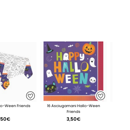
llo-Ween Friends
16 Asciugamani Hallo-Ween
Set Di 3
Friends
Carta A 
,50€
3,50€