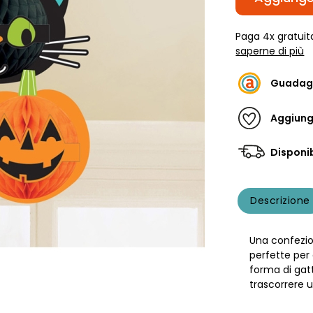
Paga 4x gratuit
saperne di più
Guadag
Aggiungi
Disponib
Descrizione
Una confezio
perfette per
forma di gat
trascorrere 