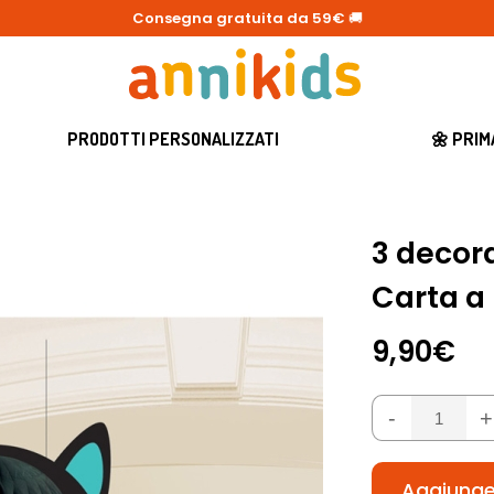
Consegna gratuita da 59€
🚚
PRODOTTI PERSONALIZZATI
🌼 PRI
3 decor
Carta a
9,90€
-
+
Aggiunger