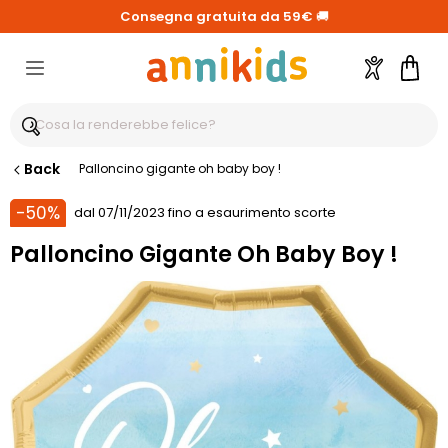
Consegna gratuita da 59€
🚚
Account
Carre
Back
Palloncino gigante oh baby boy !
-50%
dal 07/11/2023 fino a esaurimento scorte
Palloncino Gigante Oh Baby Boy !