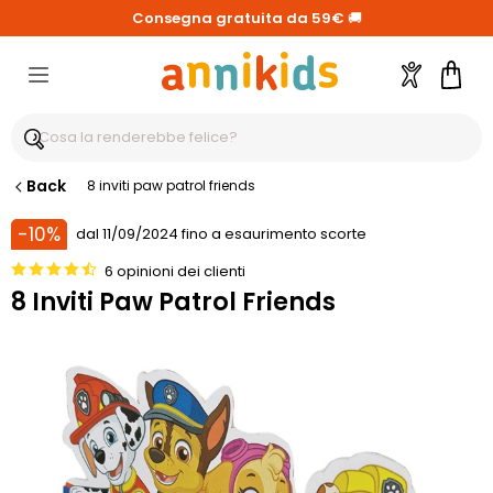
Consegna gratuita da 59€
🚚
Account
Carre
Back
8 inviti paw patrol friends
-10%
dal 11/09/2024 fino a esaurimento scorte
6 opinioni dei clienti
8 Inviti Paw Patrol Friends