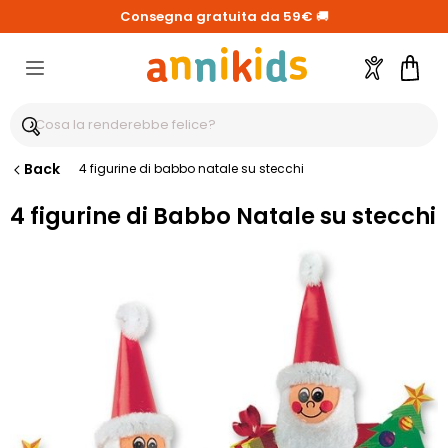
Consegna gratuita da 59€
🚚
Account
Carre
Back
4 figurine di babbo natale su stecchi
4 figurine di Babbo Natale su stecchi