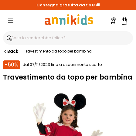
Consegna gratuita da 59€
🚚
Account
Carre
Back
Travestimento da topo per bambina
-50%
dal 07/11/2023 fino a esaurimento scorte
Travestimento da topo per bambina